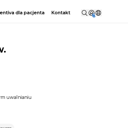
Szukaj...
entiva dla pacjenta
Kontakt
Sign in
Wybierz kraj
w.
ym uwalnianiu
iowego