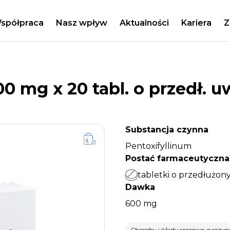
spółpraca
Nasz wpływ
Aktualności
Kariera
Z
 mg x 20 tabl. o przedł. u
Substancja czynna
Pentoxifyllinum
Postać farmaceutyczna
tabletki o przedłużon
Dawka
600 mg
Choroby układu sercowo-naczyn