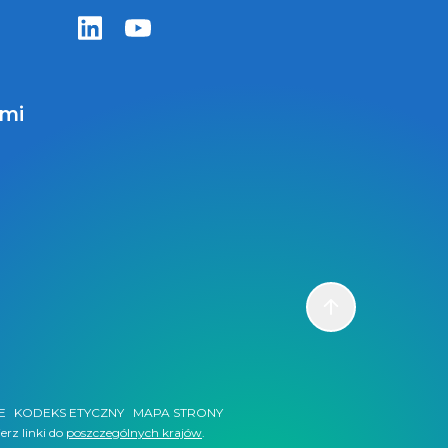
Zentiva LinkedIn
Zentiva YouTube
ami
Scroll to top
E
KODEKS ETYCZNY
MAPA STRONY
erz linki do
poszczególnych krajów
.