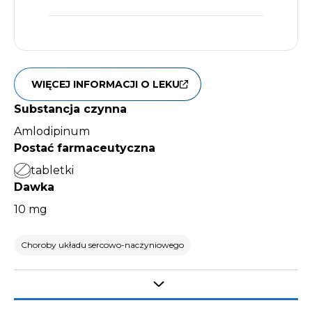
WIĘCEJ INFORMACJI O LEKU
Substancja czynna
Amlodipinum
Postać farmaceutyczna
tabletki
Dawka
10 mg
Choroby układu sercowo-naczyniowego
Select tab