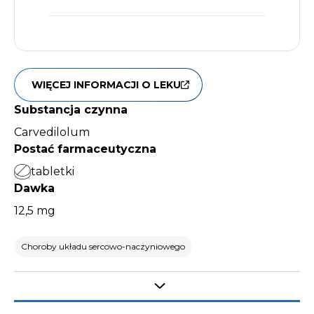
WIĘCEJ INFORMACJI O LEKU
Substancja czynna
Carvedilolum
Postać farmaceutyczna
tabletki
Dawka
12,5 mg
Choroby układu sercowo-naczyniowego
Select tab