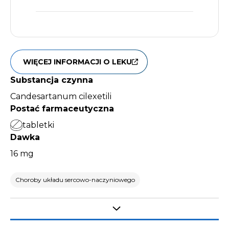
WIĘCEJ INFORMACJI O LEKU
Substancja czynna
Candesartanum cilexetili
Postać farmaceutyczna
tabletki
Dawka
16 mg
Choroby układu sercowo-naczyniowego
Select tab