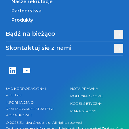
Nasze rekrutacje
Partnerstwa
Produkty
Bądź na bieżąco
Skontaktuj się z nami
Zentiva LinkedIn
Zentiva YouTube
ŁAD KORPORACYJNY I
NOTA PRAWNA
POLITYKI
POLITYKA COOKIE
INFORMACJA O
KODEKS ETYCZNY
REALIZOWANEJ STRATEGII
MAPA STRONY
PODATKOWEJ
© 2026 Zentiva Group, a.s., All rights reserved.
Ta strona zawiera informacje o działalności korporacyjnej Zentivy. Aby