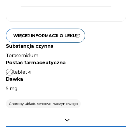
WIĘCEJ INFORMACJI O LEKU
Substancja czynna
Torasemidum
Postać farmaceutyczna
tabletki
Dawka
5 mg
Choroby układu sercowo-naczyniowego
Select tab