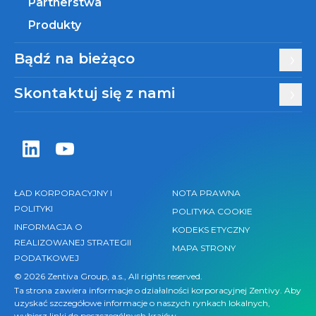
Partnerstwa
Produkty
Bądź na bieżąco
Skontaktuj się z nami
Zentiva LinkedIn
Zentiva YouTube
ŁAD KORPORACYJNY I
NOTA PRAWNA
POLITYKI
POLITYKA COOKIE
INFORMACJA O
KODEKS ETYCZNY
REALIZOWANEJ STRATEGII
MAPA STRONY
PODATKOWEJ
© 2026 Zentiva Group, a.s., All rights reserved.
Ta strona zawiera informacje o działalności korporacyjnej Zentivy. Aby
uzyskać szczegółowe informacje o naszych rynkach lokalnych,
wybierz linki do
poszczególnych krajów
.