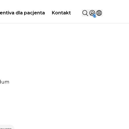
Szukaj...
entiva dla pacjenta
Kontakt
Sign in
Wybierz kraj
idum
iowego