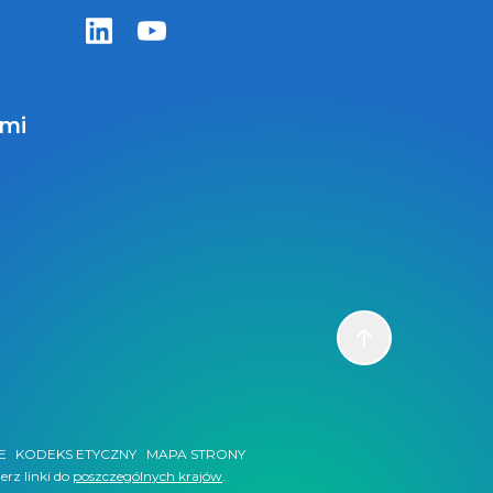
Zentiva LinkedIn
Zentiva YouTube
ami
Scroll to top
E
KODEKS ETYCZNY
MAPA STRONY
erz linki do
poszczególnych krajów
.