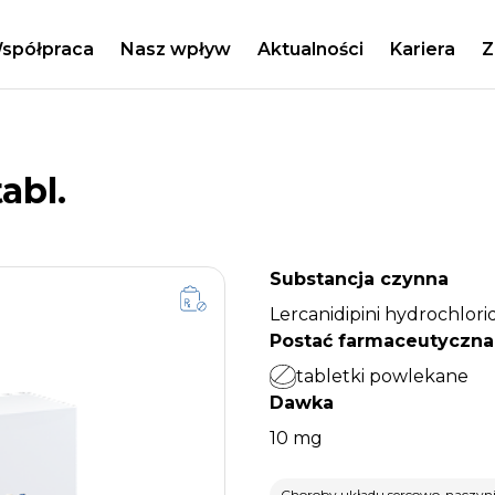
spółpraca
Nasz wpływ
Aktualności
Kariera
Z
abl.
Substancja czynna
Lercanidipini hydrochlor
Postać farmaceutyczna
tabletki powlekane
Dawka
10 mg
Choroby układu sercowo-naczyn