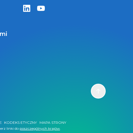
Zentiva LinkedIn
Zentiva YouTube
ami
Scroll to top
E
KODEKS ETYCZNY
MAPA STRONY
erz linki do
poszczególnych krajów
.