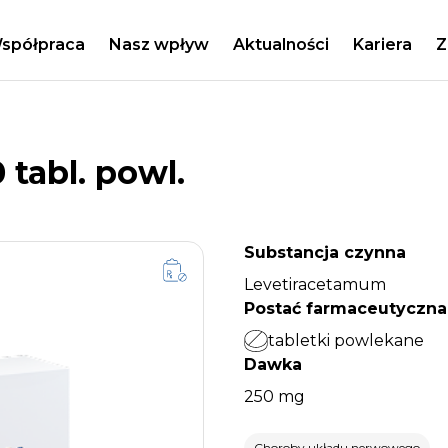
spółpraca
Nasz wpływ
Aktualności
Kariera
Z
tabl. powl.
Substancja czynna
Levetiracetamum
Postać farmaceutyczna
tabletki powlekane
Dawka
250 mg
Choroby układu nerwowego