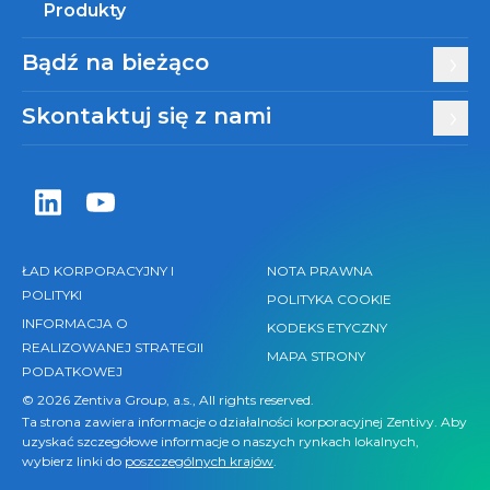
Produkty
Bądź na bieżąco
Skontaktuj się z nami
Zentiva LinkedIn
Zentiva YouTube
ŁAD KORPORACYJNY I
NOTA PRAWNA
POLITYKI
POLITYKA COOKIE
INFORMACJA O
KODEKS ETYCZNY
REALIZOWANEJ STRATEGII
MAPA STRONY
PODATKOWEJ
© 2026 Zentiva Group, a.s., All rights reserved.
Ta strona zawiera informacje o działalności korporacyjnej Zentivy. Aby
uzyskać szczegółowe informacje o naszych rynkach lokalnych,
wybierz linki do
poszczególnych krajów
.