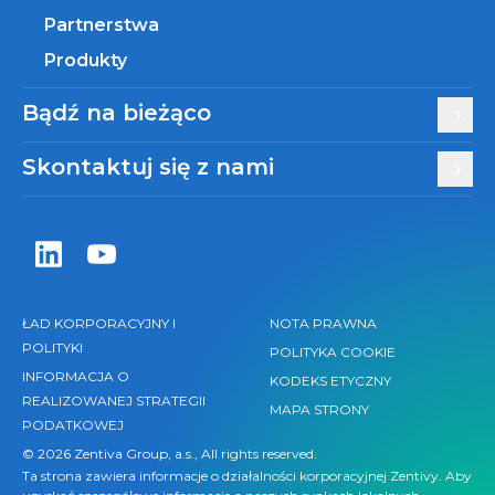
Partnerstwa
Produkty
Bądź na bieżąco
Skontaktuj się z nami
Zentiva LinkedIn
Zentiva YouTube
ŁAD KORPORACYJNY I
NOTA PRAWNA
POLITYKI
POLITYKA COOKIE
INFORMACJA O
KODEKS ETYCZNY
REALIZOWANEJ STRATEGII
MAPA STRONY
PODATKOWEJ
© 2026 Zentiva Group, a.s., All rights reserved.
Ta strona zawiera informacje o działalności korporacyjnej Zentivy. Aby