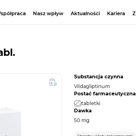
spółpraca
Nasz wpływ
Aktualności
Kariera
Z
bl.
Substancja czynna
Vildagliptinum
Postać farmaceutyczna
tabletki
Dawka
50 mg
Choroby układu pokarmowego