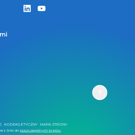
Zentiva LinkedIn
Zentiva YouTube
ami
Scroll to top
E
KODEKS ETYCZNY
MAPA STRONY
erz linki do
poszczególnych krajów
.