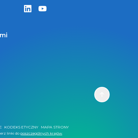
Zentiva LinkedIn
Zentiva YouTube
ami
Scroll to top
E
KODEKS ETYCZNY
MAPA STRONY
erz linki do
poszczególnych krajów
.