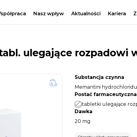
spółpraca
Nasz wpływ
Aktualności
Kariera
Z
bl. ulegające rozpadowi w
Substancja czynna
Memantini hydrochlorid
Postać farmaceutyczna
tabletki ulegające ro
Dawka
20 mg
Choroby układu nerwowego