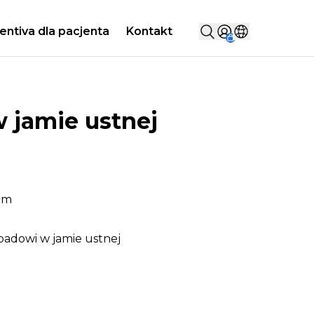
Szukaj...
entiva dla pacjenta
Kontakt
Sign in
Wybierz kraj
 jamie ustnej
um
zpadowi w jamie ustnej