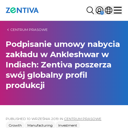
Szukaj...
Sign in
Wybierz kr
Zentiva
Men
CENTRUM PRASOWE
Podpisanie umowy nabycia
zakładu w Ankleshwar w
Indiach: Zentiva poszerza
swój globalny profil
produkcji
PUBLISHED
10 WRZEŚNIA 2019
IN
CENTRUM PRASOWE
Growth
Manufacturing
Investment