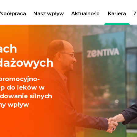
spółpraca
Nasz wpływ
Aktualności
Kariera
Z
ach
dażowych
 promocyjno-
ęp do leków w
dowanie silnych
ny wpływ