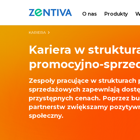
O nas
Produkty
W
Zentiva
KARIERA
Kariera w struktur
promocyjno-sprze
Zespoły pracujące w strukturach
sprzedażowych zapewniają dost
przystępnych cenach. Poprzez bu
partnerstw zwiększamy pozytyw
społeczny.