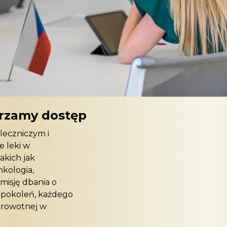
rzamy dostęp
leczniczym i
e leki w
akich jak
nkologia,
 misję dbania o
 pokoleń, każdego
drowotnej w