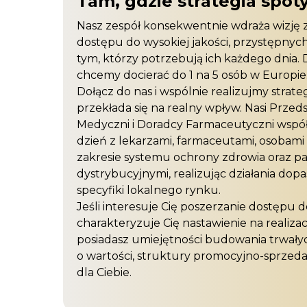
Tam, gdzie strategia spo
Nasz zespół konsekwentnie wdraża wizję 
dostępu do wysokiej jakości, przystępny
tym, którzy potrzebują ich każdego dnia.
chcemy docierać do 1 na 5 osób w Europie
Dołącz do nas i wspólnie realizujmy strateg
przekłada się na realny wpływ. Nasi Przeds
Medyczni i Doradcy Farmaceutyczni współ
dzień z lekarzami, farmaceutami, osobam
zakresie systemu ochrony zdrowia oraz p
dystrybucyjnymi, realizując działania do
specyfiki lokalnego rynku.
Jeśli interesuje Cię poszerzanie dostępu do
charakteryzuje Cię nastawienie na realizac
posiadasz umiejętności budowania trwałyc
o wartości, struktury promocyjno-sprzed
dla Ciebie.