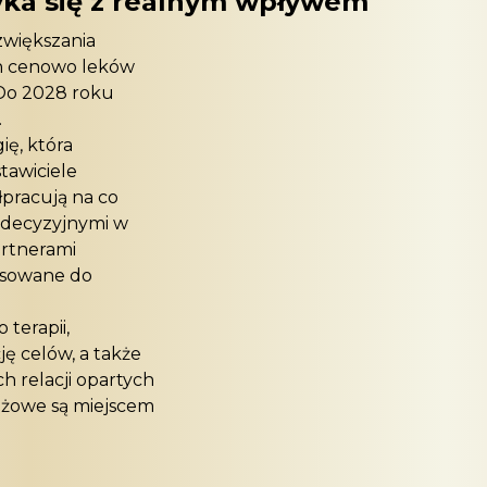
tyka się z realnym wpływem
zwiększania
ch cenowo leków
 Do 2028 roku
.
ię, która
tawiciele
pracują na co
i decyzyjnymi w
artnerami
pasowane do
 terapii,
ję celów, a także
h relacji opartych
ażowe są miejscem