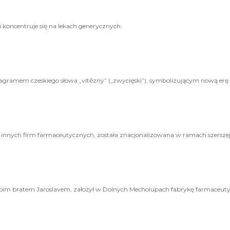
 koncentruje się na lekach generycznych.
agramem czeskiego słowa „vítězný” („zwycięski”), symbolizującym nową erę 
25 innych firm farmaceutycznych, została znacjonalizowana w ramach szersze
 swoim bratem Jaroslavem, założył w Dolnych Mecholupach fabrykę farmaceuty