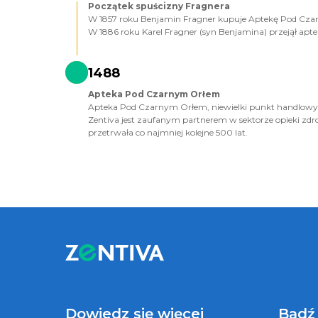
Początek spuścizny Fragnera
W 1857 roku Benjamin Fragner kupuje Aptekę Pod Cz
W 1886 roku Karel Fragner (syn Benjamina) przejął ap
1488
Apteka Pod Czarnym Orłem
Apteka Pod Czarnym Orłem, niewielki punkt handlowy, k
Zentiva jest zaufanym partnerem w sektorze opieki zdro
przetrwała co najmniej kolejne 500 lat.
Dowiedz się więcej
Bądź