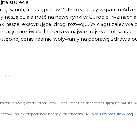
jne stulecia.
rmę Sanofi, a następnie w 2018 roku przy wsparciu Adven
y naszą działalność na nowe rynki w Europie i wzmacni
 naszej ekscytującej drogi rozwoju. W ciągu zaledwie c
oferując możliwość leczenia w najważniejszych obszarac
zystępnej cenie realnie wpływamy na poprawę zdrowia p
aj więcej
mocniła swoją ofertę produktów Consumer Healthcare bazującą na naturaln
e dostaw na lek biopodobny będący inhibitorem TNF alfa.
Dowiedz się więcej