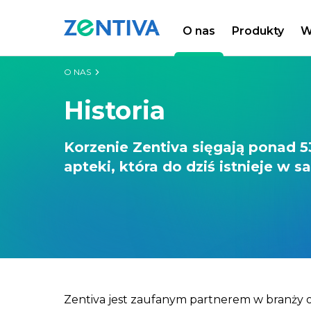
O nas
Produkty
W
Zentiva
O NAS
Historia
Korzenie Zentiva sięgają ponad 53
apteki, która do dziś istnieje w 
Zentiva jest zaufanym partnerem w branży o