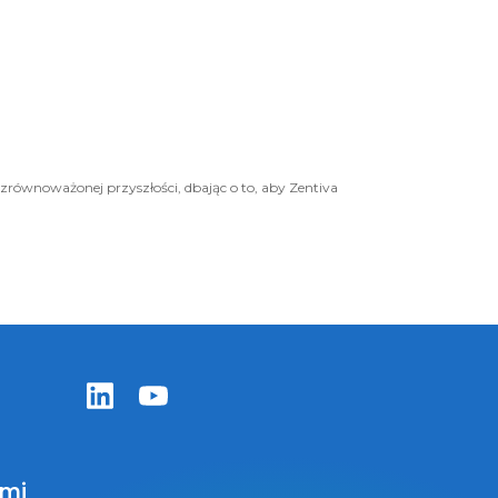
zrównoważonej przyszłości, dbając o to, aby Zentiva
Zentiva LinkedIn
Zentiva YouTube
ami