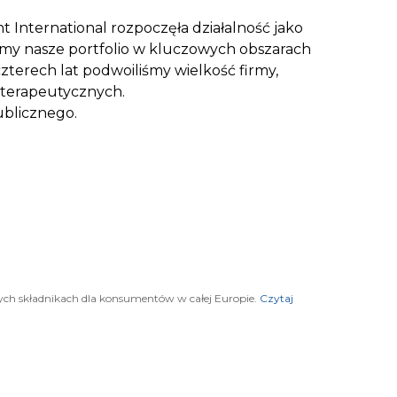
t International rozpoczęła działalność jako
amy nasze portfolio w kluczowych obszarach
zterech lat podwoiliśmy wielkość firmy,
h terapeutycznych.
ublicznego.
ych składnikach dla konsumentów w całej Europie.
Czytaj