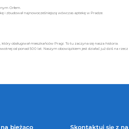
arnym Orłem.
tekę i zbudował najnowocześniejszą wówczas aptekę w Pradze.
tóry obsługiwał mieszkańców Pragi. To tu zaczyna się nasza historia.
wotnej od ponad 500 lat. Naszym obowiązkiem jest działać już dziś na rzecz 
 na bieżąco
Skontaktuj się z n