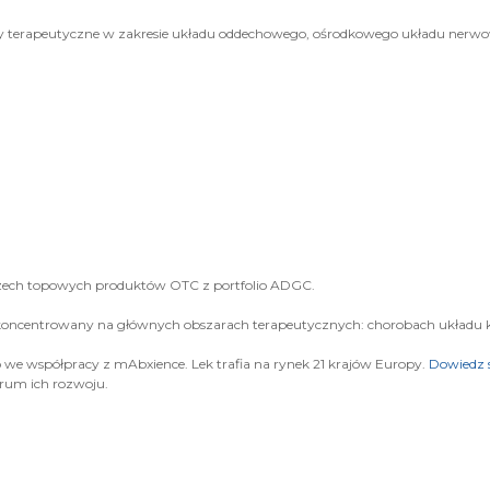
ry terapeutyczne w zakresie układu oddechowego, ośrodkowego układu nerwo
zech topowych produktów OTC z portfolio ADGC.
oncentrowany na głównych obszarach terapeutycznych: chorobach układu kr
e współpracy z mAbxience. Lek trafia na rynek 21 krajów Europy.
Dowiedz s
trum ich rozwoju.