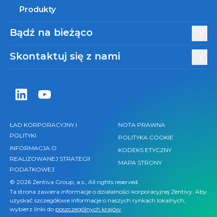
Produkty
Bądź na bieżąco
Skontaktuj się z nami
Zentiva LinkedIn
Zentiva YouTube
ŁAD KORPORACYJNY I
NOTA PRAWNA
POLITYKI
POLITYKA COOKIE
INFORMACJA O
KODEKS ETYCZNY
REALIZOWANEJ STRATEGII
MAPA STRONY
PODATKOWEJ
© 2026 Zentiva Group, a.s., All rights reserved.
Ta strona zawiera informacje o działalności korporacyjnej Zentivy. Aby
uzyskać szczegółowe informacje o naszych rynkach lokalnych,
wybierz linki do
poszczególnych krajów
.