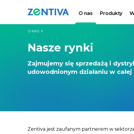
O nas
Produkty
W
Zentiva
O NAS
Nasze rynki
Zajmujemy się sprzedażą i dystr
udowodnionym działaniu w całej E
Zentiva jest zaufanym partnerem w sektorze 