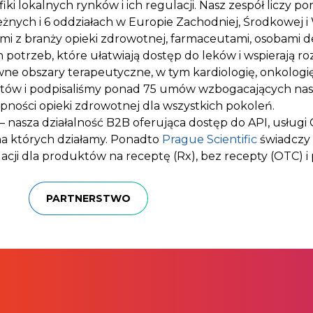
i lokalnych rynków i ich regulacji. Nasz zespół liczy p
eżnych i 6 oddziałach w Europie Zachodniej, Środkowej 
stami z branży opieki zdrowotnej, farmaceutami, osobami 
potrzeb, które ułatwiają dostęp do leków i wspierają ro
e obszary terapeutyczne, w tym kardiologię, onkologię
ów i podpisaliśmy ponad 75 umów wzbogacających nasze
tępności opieki zdrowotnej dla wszystkich pokoleń.
– nasza działalność B2B oferująca dostęp do API, usługi
 na których działamy. Ponadto
Prague Scientific
świadczy 
acji dla produktów na receptę (Rx), bez recepty (OTC)
PARTNERSTWO