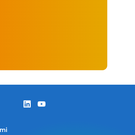
Zentiva LinkedIn
Zentiva YouTube
ami