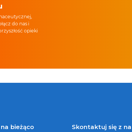
u
rmaceutycznej,
łącz do nas i
zyszłość opieki
 na bieżąco
Skontaktuj się z n