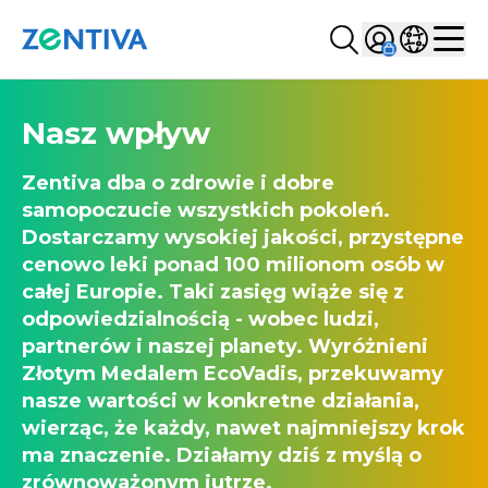
Szukaj...
Sign in
Wybierz kr
Zentiva
Men
Nasz wpływ
Zentiva dba o zdrowie i dobre
samopoczucie wszystkich pokoleń.
Dostarczamy wysokiej jakości, przystępne
cenowo leki ponad 100 milionom osób w
całej Europie. Taki zasięg wiąże się z
odpowiedzialnością - wobec ludzi,
partnerów i naszej planety. Wyróżnieni
Złotym Medalem EcoVadis, przekuwamy
nasze wartości w konkretne działania,
wierząc, że każdy, nawet najmniejszy krok
ma znaczenie. Działamy dziś z myślą o
zrównoważonym jutrze.