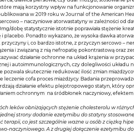
 które mają korzystny wpływ na funkcjonowanie organiz
opublikowana w 2019 roku w Journal of the American Hea
sercowo – naczyniowe atorwastatyny w zależności od daw
g/dobę statystycznie istotnie poprawiała stężenie krea
 i placebo. Ponadto wykazano, że wysoka dawka atorwa
 przyczyny i, co bardzo istotne, z przyczyn sercowo – n
żenia i związaną z nią nefropatię pokontrastową oraz z
azywać działanie ochronne na układ krążenia w przyp
znej i autoimmunologicznych, czy dolegliwości układu
e pozwala skutecznie redukować ilość zmian miażdżycow
kie leczenie cofa proces miażdżycy. Badania przeprowadzo
zają działanie efektu plejotropowego statyn, który opróc
ziałaniem ochronnym na śródbłonek naczyniowy, efekte
óch leków obniżających stężenie cholesterolu w różn
Z jednej strony dodanie ezetymibu do statyny stosowa
terapii, co jest szczególnie ważne u osób z ciężką hip
wo-naczyniowego. A z drugiej dołączenie ezetymibu do