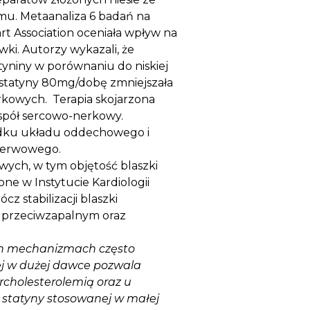
mu. Metaanaliza 6 badań na
rt Association oceniała wpływ na
ki. Autorzy wykazali, że
tyniny w porównaniu do niskiej
statyny 80mg/dobę zmniejszała
erkowych. Terapia skojarzona
espół sercowo-nerkowy.
adku układu oddechowego i
 nerwowego.
ych, w tym objętość blaszki
ne w Instytucie Kardiologii
z stabilizacji blaszki
m przeciwzapalnym oraz
ych mechanizmach często
nej w dużej dawce pozwala
ercholesterolemią oraz u
 statyny stosowanej w małej