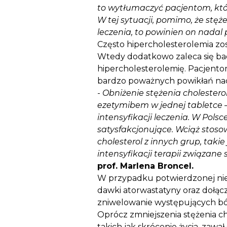
to wytłumaczyć pacjentom, którz
W tej sytuacji, pomimo, że stęż
leczenia, to powinien on nadal
Często hipercholesterolemia z
Wtedy dodatkowo zaleca się bad
hipercholesterolemię. Pacjentom
bardzo poważnych powikłań na
-
Obniżenie stężenia cholester
ezetymibem w jednej tabletce –
intensyfikacji leczenia. W Polsc
satysfakcjonujące. Wciąż stoso
cholesterol z innych grup, taki
intensyfikacji terapii związa
prof. Marlena Broncel.
W przypadku potwierdzonej nietol
dawki atorwastatyny oraz dołącz
zniwelowanie występujących b
Oprócz zmniejszenia stężenia c
takich jak skrócenie życia, zawa