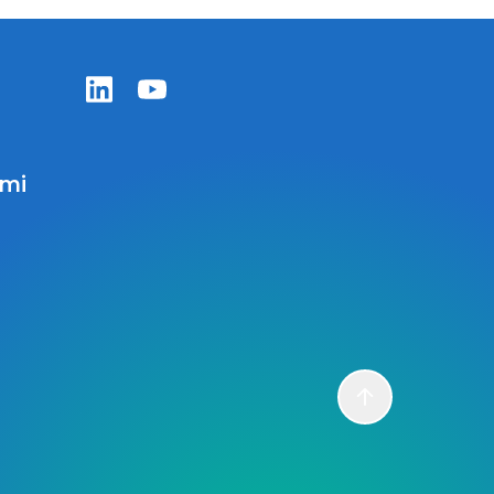
nowotworom.
Zentiva LinkedIn
Zentiva YouTube
ami
Scroll to top