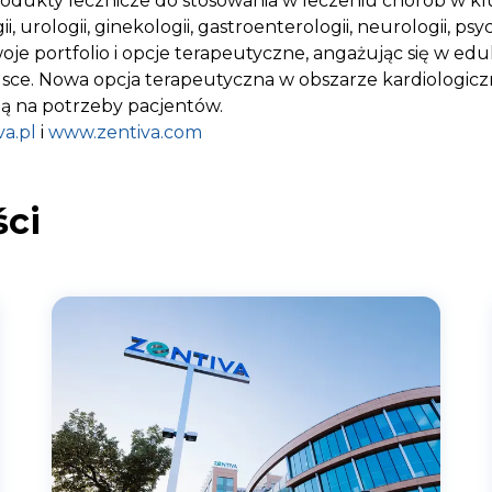
rodukty lecznicze do stosowania w leczeniu chorób w k
, urologii, ginekologii, gastroenterologii, neurologii, psych
oje portfolio i opcje terapeutyczne, angażując się w edu
sce. Nowa opcja terapeutyczna w obszarze kardiologic
ą na potrzeby pacjentów.
a.pl
i
www.zentiva.com
ci