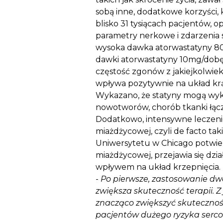
sobą inne, dodatkowe korzyści,
blisko 31 tysiącach pacjentów, 
parametry nerkowe i zdarzenia 
wysoka dawka atorwastatyny 80m
dawki atorwastatyny 10mg/dobę
częstość zgonów z jakiejkolwiek
wpływa pozytywnie na układ krą
Wykazano, że statyny mogą wyk
nowotworów, chorób tkanki łąc
Dodatkowo, intensywne leczeni
miażdżycowej, czyli de facto ta
Uniwersytetu w Chicago potwierd
miażdżycowej, przejawia się d
wpływem na układ krzepnięcia.
-
Po pierwsze, zastosowanie dw
zwiększa skuteczność terapii. 
znacząco zwiększyć skuteczność 
pacjentów dużego ryzyka serco