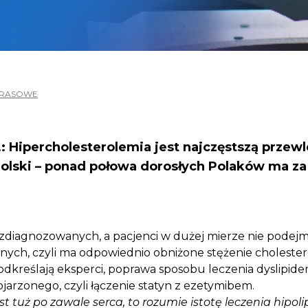
PRASOWE
: Hipercholesterolemia jest najczęstszą przew
Polski – ponad połowa dorosłych Polaków ma za
zdiagnozowanych, a pacjenci w dużej mierze nie podejm
onych, czyli ma odpowiednio obniżone stężenie cholest
dkreślają eksperci, poprawa sposobu leczenia dyslipide
ojarzonego, czyli łączenie statyn z ezetymibem.
 tuż po zawale serca, to rozumie istotę leczenia hipol