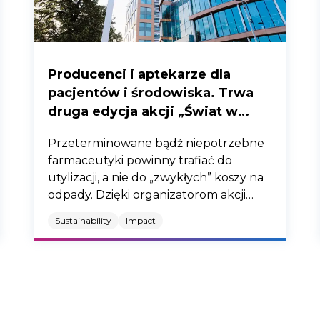
Producenci i aptekarze dla
pacjentów i środowiska. Trwa
druga edycja akcji „Świat w
twoich rękach”.
Przeterminowane bądź niepotrzebne
farmaceutyki powinny trafiać do
utylizacji, a nie do „zwykłych” koszy na
odpady. Dzięki organizatorom akcji
„Świat w twoich rękach” jest to coraz
Sustainability
Impact
prostsze, bo narzędzia wspierające ten
proces trafiły łącznie już do 3 tysięcy
aptek i 82 Centrów Medycznych Świat
Zdrowia.