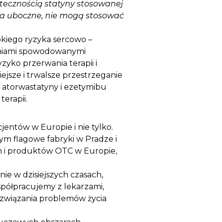
tecznością statyny stosowanej
nia uboczne, nie mogą stosować
okiego ryzyka sercowo –
łaniami spowodowanymi
zyko przerwania terapii i
ejsze i trwalsze przestrzeganie
 atorwastatyny i ezetymibu
erapii.
jentów w Europie i nie tylko.
ym flagowe fabryki w Pradze i
h i produktów OTC w Europie,
nie w dzisiejszych czasach,
spółpracujemy z lekarzami,
ozwiązania problemów życia