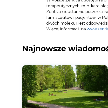
W Polsce Zentiva udostępnia p
terapeutycznych, m.in. kardiologii
Zentiva nieustannie poszerza sw
farmaceutów i pacjentów w Pol
dwóch molekuł, jest odpowiedzi
Więcej informacji na
www.zentiv
Najnowsze wiadomoś