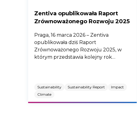
Zentiva opublikowała Raport
Zrównoważonego Rozwoju 2025
Praga, 16 marca 2026 – Zentiva
opublikowała dziś Raport
Zrównoważonego Rozwoju 2025, w
którym przedstawia kolejny rok
postępów w zakresie wpływu na
zdrowie publiczne, ochronę
środowiska i odpowiedzialnych praktyk
biznesowych
Sustainability
Sustainability Report
Impact
Climate