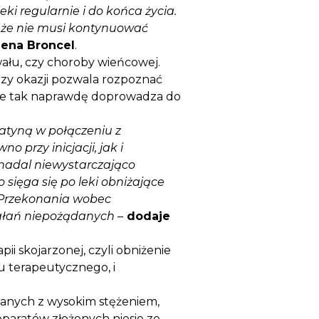
ki regularnie i do końca życia.
e, że nie musi kontynuować
rlena Broncel
.
ału, czy choroby wieńcowej.
rzy okazji pozwala rozpoznać
, ale tak naprawdę doprowadza do
atyną w połączeniu z
przy inicjacji, jak i
cz nadal niewystarczająco
sięga się po leki obniżające
b. Przekonania wobec
iałań niepożądanych
–
dodaje
i skojarzonej, czyli obniżenie
u terapeutycznego, i
zanych z wysokim stężeniem,
reparatów złożonych niesie ze