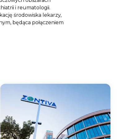
luczowych obszarach
iatrii i reumatologii.
kację środowiska lekarzy,
znym, będąca połączeniem