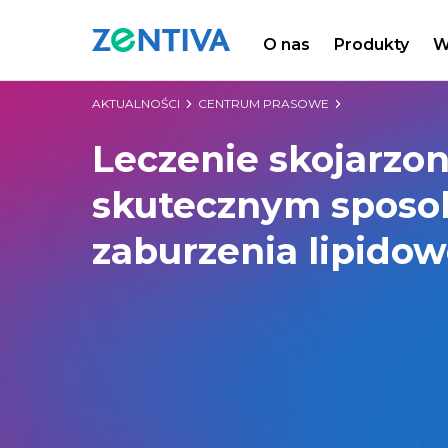
O nas
Produkty
W
Zentiva
AKTUALNOŚCI
CENTRUM PRASOWE
Leczenie skojarzo
skutecznym spos
zaburzenia lipido