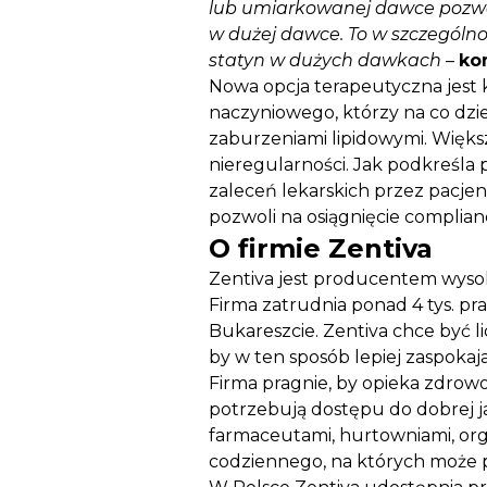
lub umiarkowanej dawce pozwal
w dużej dawce. To w szczególno
statyn w dużych dawkach
–
ko
Nowa opcja terapeutyczna jest 
naczyniowego, którzy na co dzi
zaburzeniami lipidowymi. Większ
nieregularności. Jak podkreśla 
zaleceń lekarskich przez pacje
pozwoli na osiągnięcie complian
O firmie Zentiva
Zentiva jest producentem wysokie
Firma zatrudnia ponad 4 tys. pr
Bukareszcie. Zentiva chce być
by w ten sposób lepiej zaspoka
Firma pragnie, by opieka zdrowot
potrzebują dostępu do dobrej ja
farmaceutami, hurtowniami, org
codziennego, na których może p