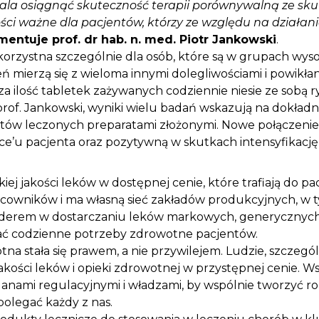
a osiągnąć skuteczność terapii porównywalną ze sku
ści ważne dla pacjentów, którzy ze względu na działa
mentuje prof. dr hab. n. med. Piotr Jankowski
.
korzystna szczególnie dla osób, które są w grupach wys
eń mierzą się z wieloma innymi dolegliwościami i powik
a ilość tabletek zażywanych codziennie niesie ze sobą ry
prof. Jankowski, wyniki wielu badań wskazują na dokładni
ntów leczonych preparatami złożonymi. Nowe połączenie
ce’u pacjenta oraz pozytywną w skutkach intensyfikację t
j jakości leków w dostępnej cenie, które trafiają do pac
acowników i ma własną sieć zakładów produkcyjnych, w t
 liderem w dostarczaniu leków markowych, generycznyc
jać codzienne potrzeby zdrowotne pacjentów.
na stała się prawem, a nie przywilejem. Ludzie, szczegól
kości leków i opieki zdrowotnej w przystępnej cenie. W
anami regulacyjnymi i władzami, by wspólnie tworzyć r
olegać każdy z nas.