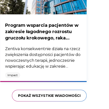
Program wsparcia pacjentów w
zakresie łagodnego rozrostu
gruczołu krokowego, raka
prostaty oraz pęcherza
Zentiva konsekwentnie działa na rzecz
nadreaktywnego - edycja 2026
zwiększenia dostępności pacjentów do
nowoczesnych terapii, jednocześnie
wspierając edukację w zakresie
profilaktyki i leczenia. Realizuje
Impact
kampanie społeczne oraz programy
edukacyjne skierowane zarówno do
środowiska medycznego, jak i do
pacjentów. Szczególną uwagę
POKAŻ WSZYSTKIE WIADOMOŚCI
poświęca urologii – w tym chorobom
układu moczowego oraz