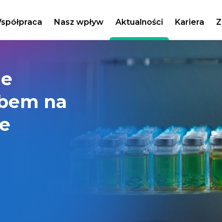
spółpraca
Nasz wpływ
Aktualności
Kariera
Z
ne
obem na
we