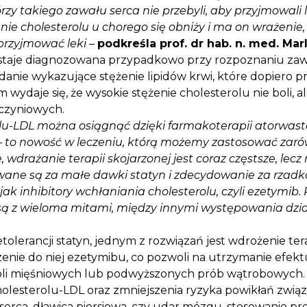
y takiego zawału serca nie przebyli, aby przyjmowali le
enie cholesterolu u chorego się obniży i ma on wrażeni
 przyjmować leki
–
podkreśla prof. dr hab. n. med. Ma
ostaje diagnozowana przypadkowo przy rozpoznaniu zaw
anie wykazujące stężenie lipidów krwi, które dopiero p
 wydaje się, że wysokie stężenie cholesterolu nie boli
czyniowych.
olu-LDL można osiągnąć dzięki farmakoterapii atorwast
 to nowość w leczeniu, którą możemy zastosować zarówno 
e, wdrażanie terapii skojarzonej jest coraz częstsze, le
wane są za małe dawki statyn i zdecydowanie za rzadko 
e jak inhibitory wchłaniania cholesterolu, czyli ezetymi
ne są z wieloma mitami, między innymi występowania dz
erancji statyn, jednym z rozwiązań jest wdrożenie terapi
enie do niej ezetymibu, co pozwoli na utrzymanie efekt
óli mięśniowych lub podwyższonych prób wątrobowych.
holesterolu-LDL oraz zmniejszenia ryzyka powikłań zwią
ł serca, dławica piersiowa, czy udar mózgu, stosowanie p