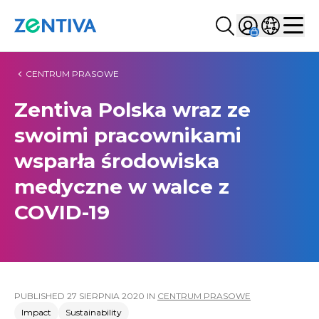
Szukaj...
Sign in
Wybierz kr
Zentiva
Men
CENTRUM PRASOWE
Zentiva Polska wraz ze
swoimi pracownikami
wsparła środowiska
medyczne w walce z
COVID-19
PUBLISHED
27 SIERPNIA 2020
IN
CENTRUM PRASOWE
Impact
Sustainability