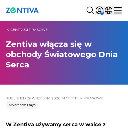
Szukaj...
Sign in
Wybierz kr
Zentiva
Men
CENTRUM PRASOWE
Zentiva włącza się w
obchody Światowego Dnia
Serca
PUBLISHED
29 WRZEŚNIA 2020
IN
CENTRUM PRASOWE
Awareness Days
W Zentiva używamy serca w walce z