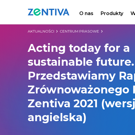
O nas
Produkty
W
Zentiva
AKTUALNOŚCI
CENTRUM PRASOWE
Acting today for a
sustainable future.
Przedstawiamy Ra
Zrównoważonego 
Zentiva 2021 (wers
angielska)