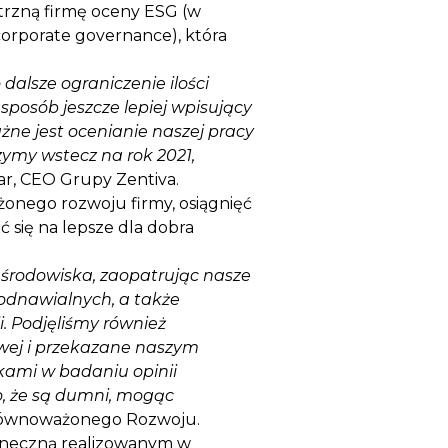
trzną firmę oceny ESG (w
corporate governance), która
 dalsze ograniczenie ilości
posób jeszcze lepiej wpisujący
ne jest ocenianie naszej pracy
rzymy wstecz na rok 2021,
ar, CEO Grupy Zentiva.
żonego rozwoju firmy, osiągnięć
ć się na lepsze dla dobra
 środowiska, zaopatrując nasze
odnawialnych, a także
i. Podjęliśmy również
owej i przekazane naszym
kami w badaniu opinii
, że są dumni, mogąc
i Zrównoważonego Rozwoju.
łoneczną realizowanym w