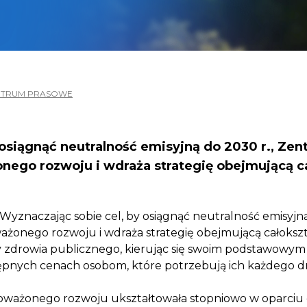
NTRUM PRASOWE
 osiągnąć neutralność emisyjną do 2030 r., Zen
ego rozwoju i wdraża strategię obejmującą cało
 Wyznaczając sobie cel, by osiągnąć neutralność emisyjn
żonego rozwoju i wdraża strategię obejmującą całokształt
y zdrowia publicznego, kierując się swoim podstawowym 
tępnych cenach osobom, które potrzebują ich każdego d
ważonego rozwoju ukształtowała stopniowo w oparciu o tr