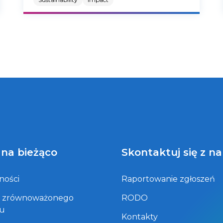
prostsze, bo narzędzia wspierające ten
proces trafiły łącznie już do 3 tysięcy
aptek i 82 Centrów Medycznych Świat
Zdrowia.
 na bieżąco
Skontaktuj się z n
ności
Raportowanie zgłoszeń
t zrównoważonego
RODO
ju
Kontakty