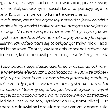
ategia bazuje na wynikach przeprowadzonej przez zewnę
onmental, społecznym – social i ładu korporacyjnego – 
jsce w 15. górnym percentylu na tle całej branży.
ych stron, ale także ogromny potencjał, jeżeli chodzi o
enie efektywności i pokierowanie naszym rozwojem w s
ozwoju. Na forum zespołu rozmawialiśmy o tym, jak waż
ejszych standardów. Mówiąc krótko, gdy za parę lat spoj
liśmy i jak udało nam się to osiągnąć
" mówi Nick Hagg
ści biznesowej Zentivy zawiera opis koncepcji zrównowa
bitne cele, które postawił przed sobą zespół, żeby zmienia
ostępy, podejmując dalsze działania w obszarze ochrony
ne w energię elektryczną pochodzącą w 100% ze źródeł 
 wody w przeliczeniu na standardową jednostkę produkcj
tóre zostały opublikowane na naszej stronie internet
sariuszom. Możemy się także pochwalić wysokimi wyni
czącej zaangażowania 9 na 10 pracowników zaznaczyło
iedziała Ines Windisch, Dyrektor ds. HR, Komunikacji 
energię odnawialną i projektom związanym z energią s