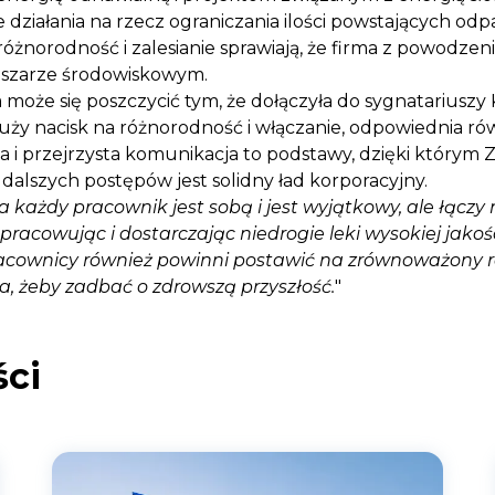
 działania na rzecz ograniczania ilości powstających od
oróżnorodność i zalesianie sprawiają, że firma z powodzen
szarze środowiskowym.
może się poszczycić tym, że dołączyła do sygnatariuszy
Duży nacisk na różnorodność i włączanie, odpowiednia r
a i przejrzysta komunikacja to podstawy, dzięki którym Z
alszych postępów jest solidny ład korporacyjny.
a każdy pracownik jest sobą i jest wyjątkowy, ale łącz
racowując i dostarczając niedrogie leki wysokiej jakoś
racownicy również powinni postawić na zrównoważony ro
ia, żeby zadbać o zdrowszą przyszłość.
"
ci