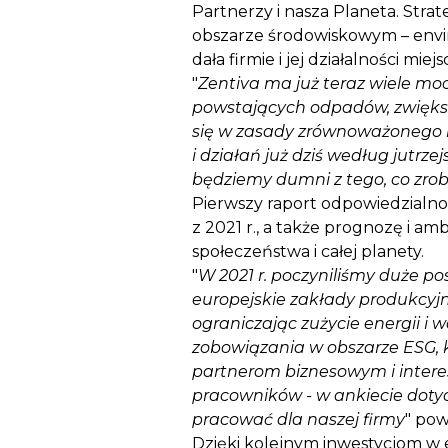
Partnerzy i nasza Planeta. Str
obszarze środowiskowym – envir
dała firmie i jej działalności mie
"
Zentiva ma już teraz wiele mocn
powstających odpadów, zwiększ
się w zasady zrównoważonego r
i działań już dziś według jutrz
będziemy dumni z tego, co zrobi
Pierwszy raport odpowiedzialno
z 2021 r., a także prognozę i am
społeczeństwa i całej planety.
"
W 2021 r. poczyniliśmy duże p
europejskie zakłady produkcyj
ograniczając zużycie energii i
zobowiązania w obszarze ESG, k
partnerom biznesowym i intere
pracowników - w ankiecie doty
pracować dla naszej firmy
" pow
Dzięki kolejnym inwestycjom w 