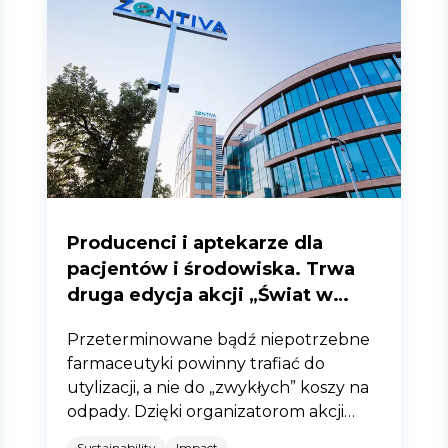
Producenci i aptekarze dla
pacjentów i środowiska. Trwa
druga edycja akcji „Świat w
twoich rękach”.
Przeterminowane bądź niepotrzebne
farmaceutyki powinny trafiać do
utylizacji, a nie do „zwykłych” koszy na
odpady. Dzięki organizatorom akcji
„Świat w twoich rękach” jest to coraz
Sustainability
Impact