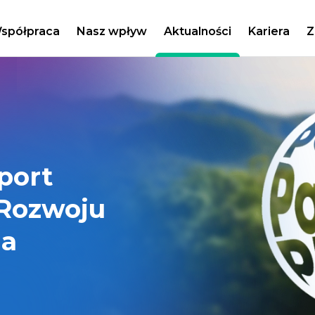
spółpraca
Nasz wpływ
Aktualności
Kariera
Z
port
Rozwoju
ja