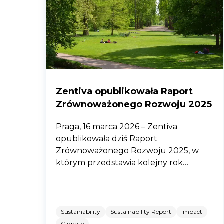
Zentiva opublikowała Raport
Zrównoważonego Rozwoju 2025
Praga, 16 marca 2026 – Zentiva
opublikowała dziś Raport
Zrównoważonego Rozwoju 2025, w
którym przedstawia kolejny rok
postępów w zakresie wpływu na
zdrowie publiczne, ochronę
środowiska i odpowiedzialnych praktyk
biznesowych
Sustainability
Sustainability Report
Impact
Climate