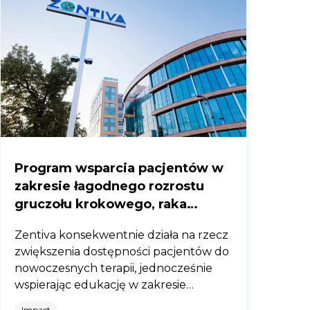
Program wsparcia pacjentów w
zakresie łagodnego rozrostu
gruczołu krokowego, raka
prostaty oraz pęcherza
Zentiva konsekwentnie działa na rzecz
nadreaktywnego - edycja 2026
zwiększenia dostępności pacjentów do
nowoczesnych terapii, jednocześnie
wspierając edukację w zakresie
profilaktyki i leczenia. Realizuje
Impact