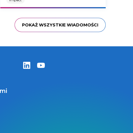
kampanie społeczne oraz programy
edukacyjne skierowane zarówno do
środowiska medycznego, jak i do
pacjentów. Szczególną uwagę
POKAŻ WSZYSTKIE WIADOMOŚCI
poświęca urologii – w tym chorobom
układu moczowego oraz
nowotworom.
Zentiva LinkedIn
Zentiva YouTube
ami