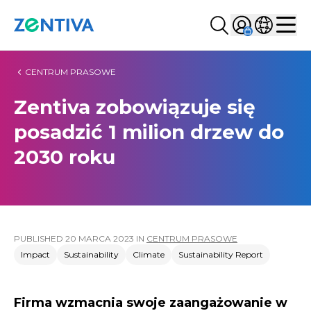
Szukaj...
Sign in
Wybierz kr
Zentiva
Men
CENTRUM PRASOWE
Zentiva zobowiązuje się
posadzić 1 milion drzew do
2030 roku
PUBLISHED
20 MARCA 2023
IN
CENTRUM PRASOWE
Impact
Sustainability
Climate
Sustainability Report
Firma wzmacnia swoje zaangażowanie w