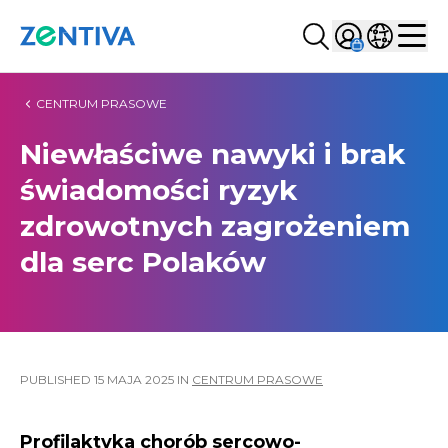
Szukaj...
Sign in
Wybierz kr
Zentiva
Men
CENTRUM PRASOWE
Niewłaściwe nawyki i brak
świadomości ryzyk
zdrowotnych zagrożeniem
dla serc Polaków
PUBLISHED
15 MAJA 2025
IN
CENTRUM PRASOWE
Profilaktyka chorób sercowo-