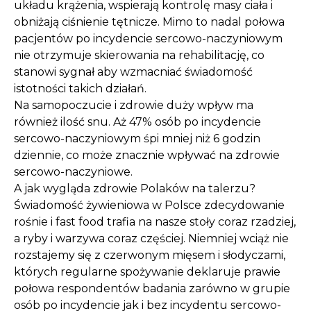
układu krążenia, wspierają kontrolę masy ciała i
obniżają ciśnienie tętnicze. Mimo to nadal połowa
pacjentów po incydencie sercowo-naczyniowym
nie otrzymuje skierowania na rehabilitację, co
stanowi sygnał aby wzmacniać świadomość
istotności takich działań.
Na samopoczucie i zdrowie duży wpływ ma
również ilość snu. Aż 47% osób po incydencie
sercowo-naczyniowym śpi mniej niż 6 godzin
dziennie, co może znacznie wpływać na zdrowie
sercowo-naczyniowe.
A jak wygląda zdrowie Polaków na talerzu?
Świadomość żywieniowa w Polsce zdecydowanie
rośnie i fast food trafia na nasze stoły coraz rzadziej,
a ryby i warzywa coraz częściej. Niemniej wciąż nie
rozstajemy się z czerwonym mięsem i słodyczami,
których regularne spożywanie deklaruje prawie
połowa respondentów badania zarówno w grupie
osób po incydencie jak i bez incydentu sercowo-