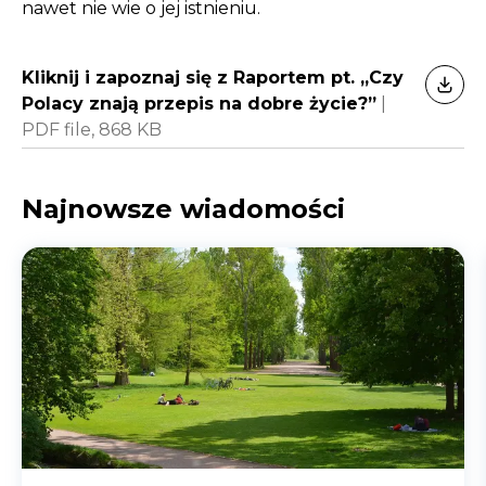
nawet nie wie o jej istnieniu.
Kliknij i zapoznaj się z Raportem pt. „Czy
POBI
Polacy znają przepis na dobre życie?”
|
PDF file,
868 KB
Najnowsze wiadomości