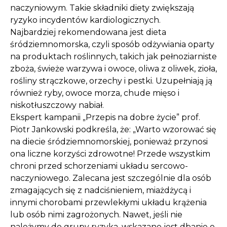
naczyniowym. Takie składniki diety zwiększają
ryzyko incydentów kardiologicznych.
Najbardziej rekomendowana jest dieta
śródziemnomorska, czyli sposób odżywiania oparty
na produktach roślinnych, takich jak pełnoziarniste
zboża, świeże warzywa i owoce, oliwa z oliwek, zioła,
rośliny strączkowe, orzechy i pestki. Uzupełniają ją
również ryby, owoce morza, chude mięso i
niskotłuszczowy nabiał.
Ekspert kampanii „Przepis na dobre życie” prof.
Piotr Jankowski podkreśla, że: „Warto wzorować się
na diecie śródziemnomorskiej, ponieważ przynosi
ona liczne korzyści zdrowotne! Przede wszystkim
chroni przed schorzeniami układu sercowo-
naczyniowego. Zalecana jest szczególnie dla osób
zmagających się z nadciśnieniem, miażdżycą i
innymi chorobami przewlekłymi układu krążenia
lub osób nimi zagrożonych. Nawet, jeśli nie
należymy do grupy ryzyka, wskazane jest dbanie o