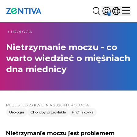
Szukaj...
Sign in
Wybierz kr
Zentiva
Men
UROLOGIA
Nietrzymanie moczu - co
warto wiedzieć o mięśniach
dna miednicy
PUBLISHED
23 KWIETNIA 2026
IN
UROLOGIA
Urologia
Choroby przewlekłe
Profilaktyka
Nietrzymanie moczu jest problemem