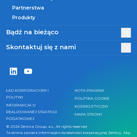
Partnerstwa
Produkty
Bądź na bieżąco
Skontaktuj się z nami
Zentiva LinkedIn
Zentiva YouTube
ŁAD KORPORACYJNY I
NOTA PRAWNA
POLITYKI
POLITYKA COOKIE
INFORMACJA O
KODEKS ETYCZNY
REALIZOWANEJ STRATEGII
MAPA STRONY
PODATKOWEJ
© 2026 Zentiva Group, a.s., All rights reserved.
Ta strona zawiera informacje o działalności korporacyjnej Zentivy. Aby