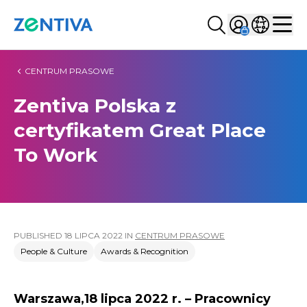
Szukaj...
Sign in
Wybierz kr
Zentiva
Men
CENTRUM PRASOWE
Zentiva Polska z
certyfikatem Great Place
To Work
PUBLISHED
18 LIPCA 2022
IN
CENTRUM PRASOWE
People & Culture
Awards & Recognition
Warszawa,18 lipca 2022 r. – Pracownicy